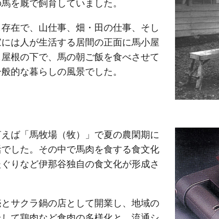
の馬を厩で飼育していました。
じ存在で、山仕事、畑・田の仕事、そし
家には人が生活する居間の正面に馬小屋
じ屋根の下で、馬の朝ご飯を食べさせて
一般的な暮らしの風景でした。
言えば「馬牧場（牧）」で夏の農閑期に
活でした。その中で馬肉を食する食文化
たぐりなど伊那谷独自の食文化が形成さ
売とサクラ鍋の店として開業し、地域の
そして鶏肉など食肉の多様化と、流通シ