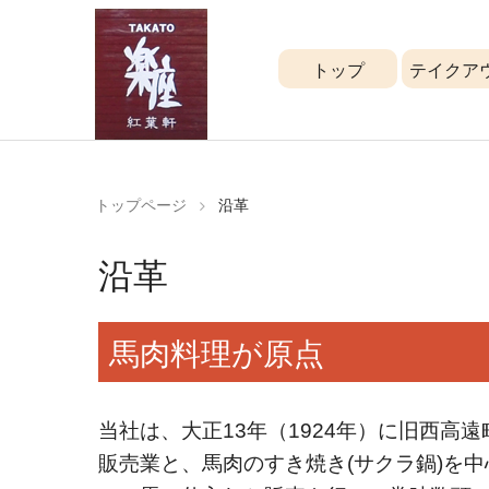
トップ
テイクア
楽座 紅葉軒
[高遠工房レ
ストラン]
トップページ
沿革
沿革
馬肉料理が原点
当社は、大正13年（1924年）に旧西高
販売業と、馬肉のすき焼き(サクラ鍋)を