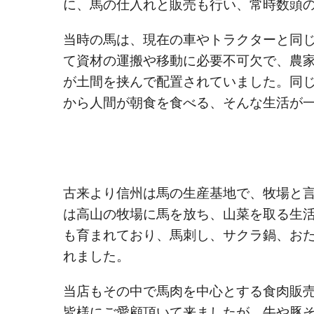
に、馬の仕入れと販売も行い、常時数頭
当時の馬は、現在の車やトラクターと同
て資材の運搬や移動に必要不可欠で、農
が土間を挟んで配置されていました。同
から人間が朝食を食べる、そんな生活が
古来より信州は馬の生産基地で、牧場と
は高山の牧場に馬を放ち、山菜を取る生
も育まれており、馬刺し、サクラ鍋、お
れました。
当店もその中で馬肉を中心とする食肉販
皆様にご愛顧頂いて来ましたが、牛や豚